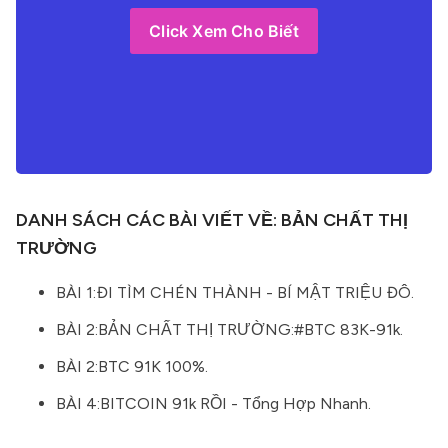
Click Xem Cho Biết
DANH SÁCH CÁC BÀI VIẾT VỀ: BẢN CHẤT THỊ
TRƯỜNG
BÀI 1:ĐI TÌM CHÉN THÀNH - BÍ MẬT TRIỆU ĐÔ
.
BÀI 2:BẢN CHẤT THỊ TRƯỜNG:#BTC 83K-91k
.
BÀI 2:BTC 91K 100%
.
BÀI 4:BITCOIN 91k RỒI - Tổng Hợp Nhanh
.