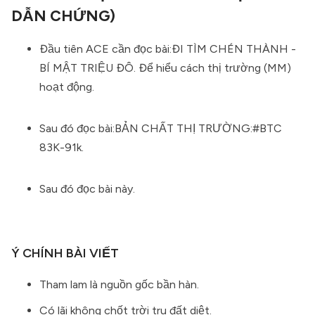
DẪN CHỨNG)
Đầu tiên ACE cần đọc bài:
ĐI TÌM CHÉN THÀNH -
BÍ MẬT TRIỆU ĐÔ
. Để hiểu cách thị trường (MM)
hoạt động.
Sau đó đọc bài:
BẢN CHẤT THỊ TRƯỜNG:#BTC
83K-91k
.
Sau đó đọc bài này.
Ý CHÍNH BÀI VIẾT
Tham lam là nguồn gốc bần hàn.
Có lãi không chốt trời tru đất diệt.