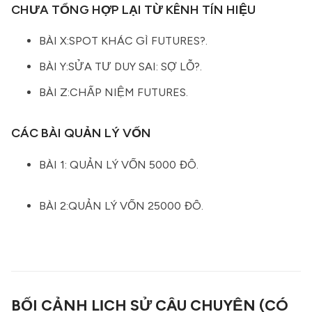
CHƯA TỔNG HỢP LẠI TỪ KÊNH TÍN HIỆU
BÀI X:SPOT KHÁC GÌ FUTURES?
.
BÀI Y:SỬA TƯ DUY SAI: SỢ LỖ?
.
BÀI Z:CHẤP NIỆM FUTURES
.
CÁC BÀI QUẢN LÝ VỐN
BÀI 1: QUẢN LÝ VỐN 5000 ĐÔ.
BÀI 2:QUẢN LÝ VỐN 25000 ĐÔ
.
BỐI CẢNH LỊCH SỬ CÂU CHUYỆN (CÓ