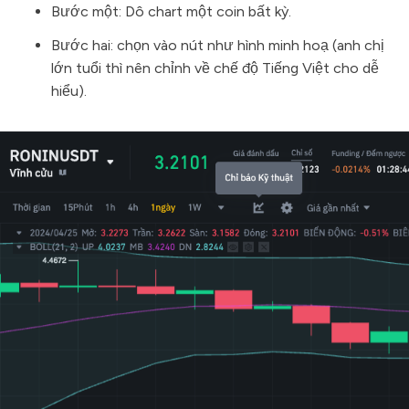
Bước một: Dô chart một coin bất kỳ.
Bước hai: chọn vào nút như hình minh hoạ (anh chị
lớn tuổi thì nên chỉnh về chế độ Tiếng Việt cho dễ
hiểu).