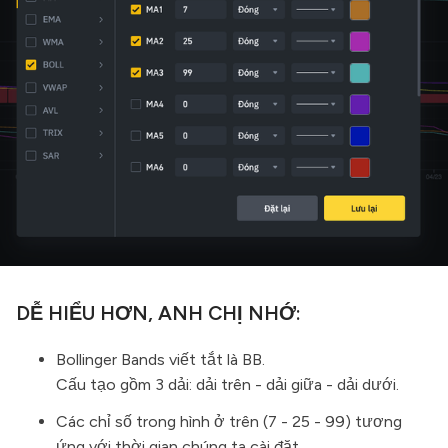
DỄ HIỂU HƠN, ANH CHỊ NHỚ:
Bollinger Bands viết tắt là BB.
Cấu tạo gồm 3 dải: dải trên - dải giữa - dải dưới.
Các chỉ số trong hình ở trên (7 - 25 - 99) tương
ứng với thời gian chúng ta cài đặt.