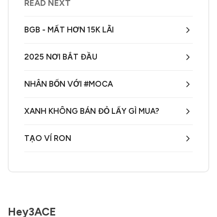
READ NEXT
BGB - MẤT HƠN 15K LÃI
2025 NƠI BẮT ĐẦU
NHÂN BỐN VỚI #MOCA
XANH KHÔNG BÁN ĐỎ LẤY GÌ MUA?
TẠO VÍ RON
Hey3ACE