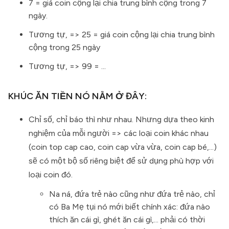
7 = giá coin cộng lại chia trung bình cộng trong 7
ngày.
Tương tự, => 25 = giá coin cộng lại chia trung bình
cộng trong 25 ngày
Tương tự, => 99 = ...
KHÚC ĂN TIỀN NÓ NẰM Ở ĐÂY:
Chỉ số, chỉ báo thì như nhau. Nhưng dựa theo kinh
nghiệm của mỗi người => các loại coin khác nhau
(coin top cap cao, coin cap vừa vừa, coin cap bé,...)
sẽ có một bộ số riêng biệt để sử dụng phù hợp với
loại coin đó.
Na ná, đứa trẻ nào cũng như đứa trẻ nào, chỉ
có Ba Mẹ tụi nó mới biết chính xác: đứa nào
thích ăn cái gì, ghét ăn cái gì,... phải có thời