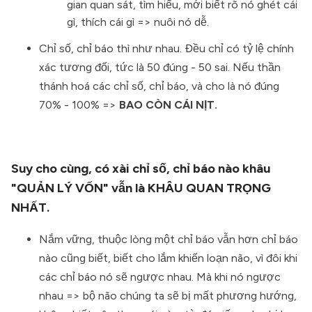
gian quan sát, tìm hiểu, mới biết rõ nó ghét cái
gì, thích cái gì => nuôi nó dễ.
Chỉ số, chỉ báo thì như nhau. Đều chỉ có tỷ lệ chính
xác tương đối, tức là 50 đúng - 50 sai. Nếu thần
thánh hoá các chỉ số, chỉ báo, và cho là nó đúng
70% - 100% =>
BAO CÒN CÁI NỊT.
Suy cho cùng, có xài chỉ số, chỉ báo nào khâu
"QUẢN LÝ VỐN" vẫn là KHÂU QUAN TRỌNG
NHẤT.
Nắm vững, thuộc lòng một chỉ báo vẫn hơn chỉ báo
nào cũng biết, biết cho lắm khiến loạn não, vì đôi khi
các chỉ báo nó sẽ ngược nhau. Mà khi nó ngược
nhau => bộ não chúng ta sẽ bị mất phương hướng,