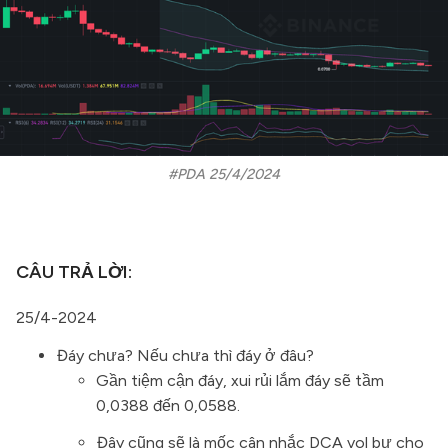
#PDA 25/4/2024
CÂU TRẢ LỜI:
25/4-2024
Đáy chưa? Nếu chưa thì đáy ở đâu?
Gần tiệm cận đáy, xui rủi lắm đáy sẽ tầm
0,0388 đến 0,0588.
Đây cũng sẽ là mốc cân nhắc DCA vol bự cho