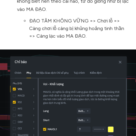
không biết nên theo cái nào, từ đó giống như bị lạc
vào MA ĐẠO.
ĐẠO TÂM KHÔNG VỮNG => Chơi lỗ =>
Càng chơi lỗ càng bị khủng hoảng tinh thần
=> Càng lạc vào MA ĐẠO.