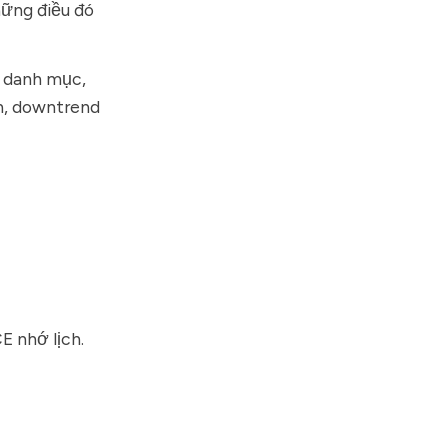
hững điều đó
ề danh mục,
ản, downtrend
E nhớ lịch.