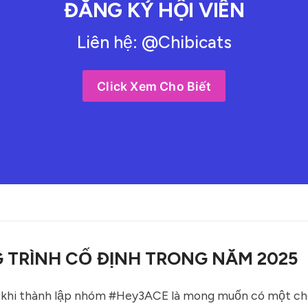
ĐĂNG KÝ HỘI VIÊN
Liên hệ: @Chibicats
Click Xem Cho Biết
TRÌNH CỐ ĐỊNH TRONG NĂM 2025
 khi thành lập nhóm #Hey3ACE là mong muốn có một chỗ