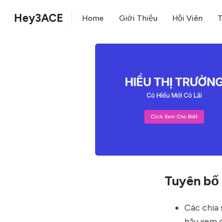
Hey3ACE
Home
Giới Thiệu
Hội Viên
T
Tuyên bố 
Các chia 
hãy xem đ