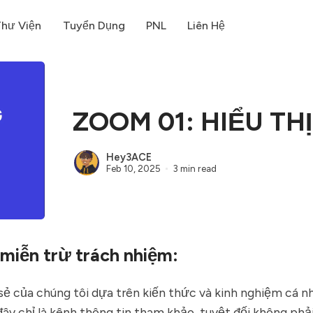
hư Viện
Tuyển Dụng
PNL
Liên Hệ
ZOOM 01: HIỂU T
Hey3ACE
Feb 10, 2025
3 min read
miễn trừ trách nhiệm:
sẻ của chúng tôi dựa trên kiến thức và kinh nghiệm cá nh
ây chỉ là kênh thông tin tham khảo, tuyệt đối không phải