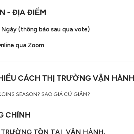
N - ĐỊA ĐIỂM
Ngày (thông báo sau qua vote)
Online qua Zoom
: HIỂU CÁCH THỊ TRƯỜNG VẬN HÀNH
OINS SEASON? SAO GIÁ CỨ GIẢM?
G CHÍNH
 TRƯỜNG TỒN TẠI, VẬN HÀNH.