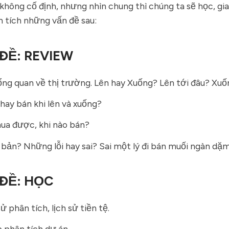
không cố định, nhưng nhìn chung thì chúng ta sẽ học, gia
 tích những vấn đề sau:
ĐỀ: REVIEW
ng quan về thị trường. Lên hay Xuống? Lên tới đâu? Xuố
ay bán khi lên và xuống?
ua được, khi nào bán?
ơ bản? Những lỗi hay sai? Sai một lý đi bán muối ngàn dặm
ĐỀ: HỌC
ử phân tích, lịch sử tiền tệ.
 phân tích dự án.