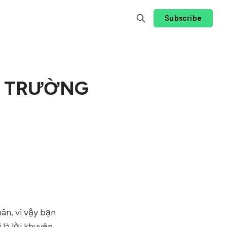
Subscribe
HỊ TRƯỜNG
ân, vì vậy bạn
 là lời khuyên