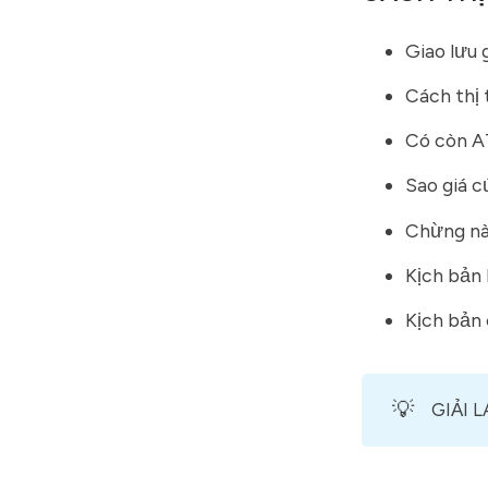
Giao lưu g
Cách thị
Có còn A
Sao giá 
Chừng nà
Kịch bản 
Kịch bản 
💡
GIẢI 