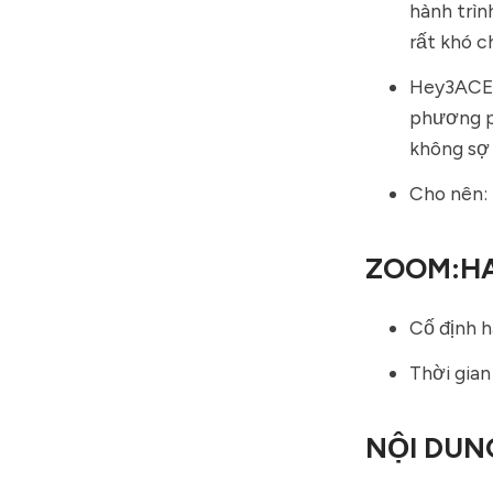
hành trìn
rất khó c
Hey3ACE 
phương ph
không sợ 
Cho nên:
ZOOM:HA
Cố định h
Thời gian
NỘI DUN