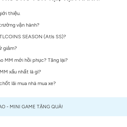
iới thiệu.
 trường vận hành?
TLCOINS SEASON (Atls SS)?
cứ giảm?
o MM mới hồi phục? Tăng lại?
MM xấu nhất là gì?
chốt lãi mua nhà mua xe?
LAO - MINI GAME TẶNG QUÀ!