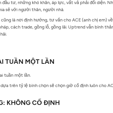
h đầu tư, những khó khăn, áp lực, vất vả phải đối diện. N
hia sẻ với người thân, người nhà.
cũng là nơi định hướng, tư vấn cho ACE (anh chị em) v
áp, cách trade, gồng lỗ, gồng lãi. Uptrend vẫn bình th
hãi.
I TUẦN MỘT LẦN
ai tuần một lần.
 dựa trên tỷ lệ bình chọn sẽ chọn giờ cố định luôn cho AC
G: KHÔNG CỐ ĐỊNH