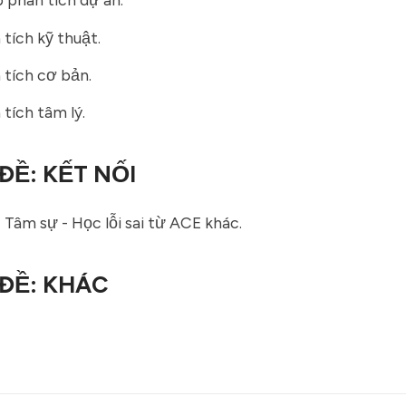
tích kỹ thuật.
tích cơ bản.
tích tâm lý.
ĐỀ: KẾT NỐI
- Tâm sự - Học lỗi sai từ ACE khác.
ĐỀ: KHÁC