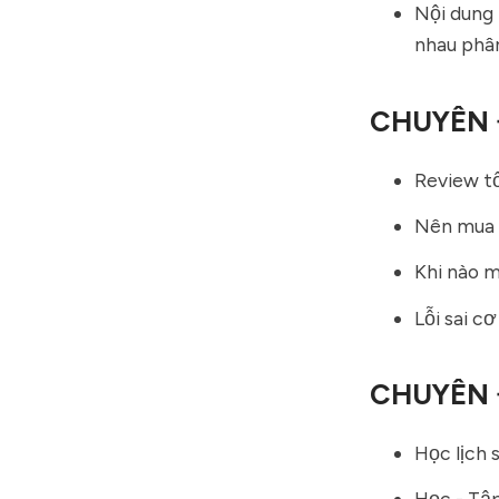
Nội dung 
nhau phân
CHUYÊN 
Review tổ
Nên mua h
Khi nào m
Lỗi sai c
CHUYÊN 
Học lịch s
Học - Tập